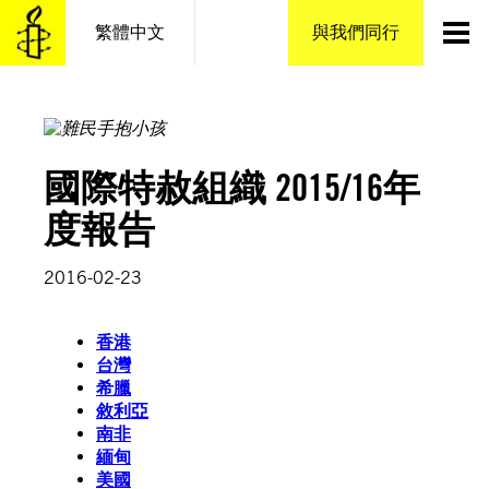
跳
繁體中文
與我們同行
至
主
要
內
容
國際特赦組織 2015/16年
度報告
2016-02-23
香港
台灣
希臘
敘利亞
南非
緬甸
美國